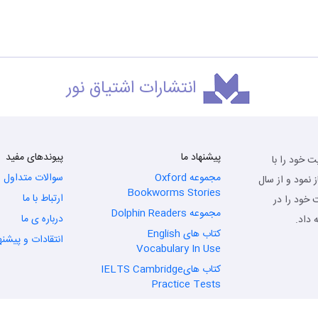
انتشارات اشتیاق نور
پیشنهاد ما
پیوندهای مفید
 انتشاراتی فرهنگی اشتیاق نور از سال 1372 فعالیت خود را با
مجموعه Oxford
سوالات متداول
نمود و از سال
Bookworms Stories
ارتباط با ما
ان های خارجی گردید و از سال 1384 فعالیت خود را در
مجموعه Dolphin Readers
درباره ی ما
 داد.
کتاب های English
انتقادات و پیشنه
Vocabulary In Use
کتاب هایIELTS Cambridge
Practice Tests